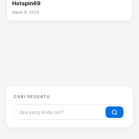
Hotspin69
Maret 9, 2024
CARI SESUATU