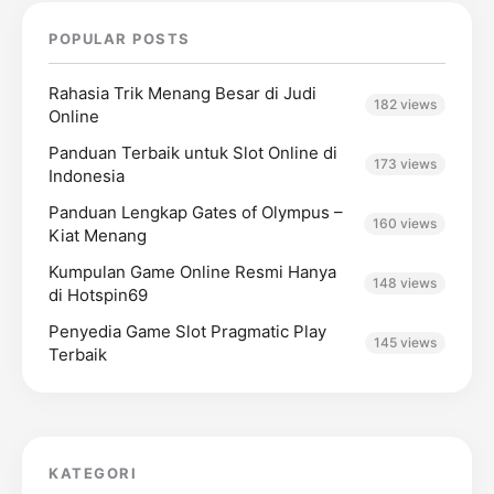
POPULAR POSTS
Rahasia Trik Menang Besar di Judi
182 views
Online
Panduan Terbaik untuk Slot Online di
173 views
Indonesia
Panduan Lengkap Gates of Olympus –
160 views
Kiat Menang
Kumpulan Game Online Resmi Hanya
148 views
di Hotspin69
Penyedia Game Slot Pragmatic Play
145 views
Terbaik
KATEGORI